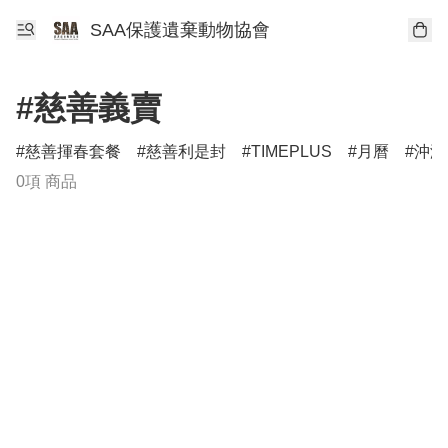
SAA保護遺棄動物協會
#慈善義賣
慈善揮春套餐
慈善利是封
TIMEPLUS
月曆
沖涼
0項 商品