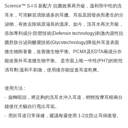
Science™ S-I-S 新配方 抗菌效果再升級，溫和而中性的洗
耳水，可溶解並清除過多的耳臘、耳垢及因發炎而產生的分
泌物，有效去除病原滋長的溫床。如今，洗耳水再次升級，
添加專利成分:防禦技術(Defensin technology)刺激內源性抗
菌胜肽分泌與醣麗技術(Glycotechnology)降低外耳道表面
微生物附著量，改善微生物平衡。PCMX及EDTA兩成分亦
能改善外耳道微生物平衡。 是市面上唯一中性(PH7)的乾性
清耳劑:溫和不刺激，使用後亦能促進耳道乾爽。

使用方法 :

-  旋轉咀頭，將足夠的洗耳水沖入耳道，輕輕按摩耳根兩分
鐘後任犬貓自行甩出耳垢。

-  用於耳道日常保健，建議每週使用 1-2次防止耳病復發。
