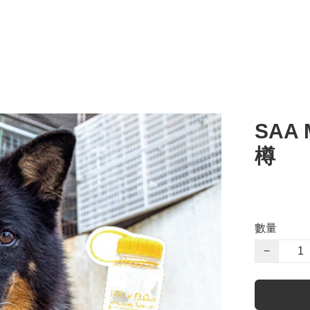
SAA 
樽
數量
−