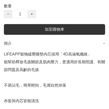
數量
−
+
加至購物車
簡介
−
LIFEAPP寵物緩壓睡墊內芯採用「4D高涵氧纖維」

能幫助釋放毛孩關節及肌肉壓力，更適用於長期照護、有關
節問題及高齡的毛孩

不易沾毛，簡單輕拍，毛屑自然掉落

布套與內芯皆能清洗
