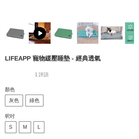
LIFEAPP 寵物緩壓睡墊 - 經典透氣
1 評語
顏色
灰色
綠色
呎吋
S
M
L