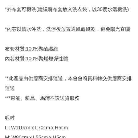
*外布套可機洗(建議將布套放入洗衣袋，以30度水溫機洗)

*內芯以清水沖洗，洗淨後放置通風處風乾，避免陽光直曬

布套材質:100%聚酯纖維

內芯材質:100%聚烯烴彈性體

**此產品由供應商安排運送，本會會將資料轉交供應商安排
運送

***東涌、離島、馬灣不設送貨服務

呎吋

L : W110cm x L70cm x H5cm

M: W80cm x L55cm x H5cm
