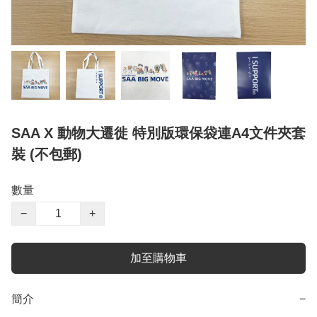
SAA X 動物大遷徙 特別版環保袋連A4文件夾套
裝 (不包郵)
數量
−
+
加至購物車
簡介
−