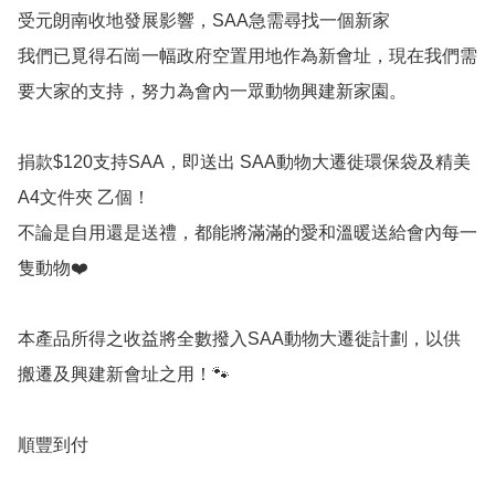
受元朗南收地發展影響，SAA急需尋找一個新家

我們已覓得石崗一幅政府空置用地作為新會址，現在我們需
要大家的支持，努力為會內一眾動物興建新家園。

捐款$120支持SAA，即送出 SAA動物大遷徙環保袋及精美
A4文件夾 乙個！

不論是自用還是送禮，都能將滿滿的愛和溫暖送給會內每一
隻動物❤️

本產品所得之收益將全數撥入SAA動物大遷徙計劃，以供
搬遷及興建新會址之用！🐾

順豐到付
