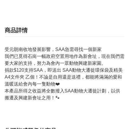
商品詳情
受元朗南收地發展影響，SAA急需尋找一個新家
我們已覓得石崗一幅政府空置用地作為新會址，現在我們需
要大家的支持，努力為會內一眾動物興建新家園。
捐款$120支持SAA，即送出 SAA動物大遷徙環保袋及精美
A4文件夾 乙個！不論是自用還是送禮，都能將滿滿的愛和
溫暖送給會內每一隻動物❤️
本產品所得之收益將全數撥入SAA動物大遷徙計劃，以供
搬遷及興建新會址之用！🐾